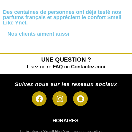
Des centaines de personnes ont déjà testé nos
parfums français et apprécient le confort Smell
Like Ynel.
Nos clients aiment aussi
UNE QUESTION ?
Lisez notre
FAQ
ou
Contactez-moi
Suivez nous sur les reseaux sociaux
HORAIRES
La boutique Smell like Ynel vous accueille :