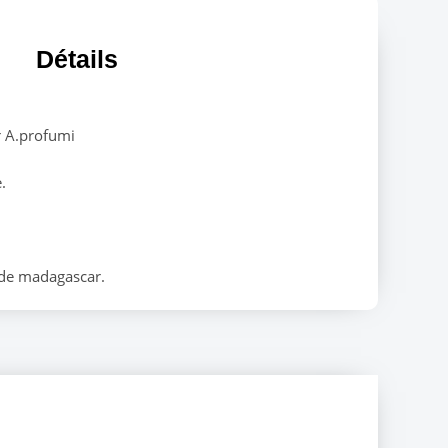
Détails
ir A.profumi
.
 de madagascar.