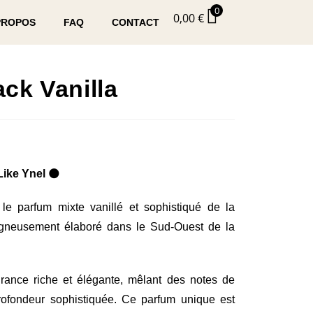
0
0,00
€
PROPOS
FAQ
CONTACT
ack Vanilla
Like Ynel
🌑
 le parfum mixte vanillé et sophistiqué de la
igneusement élaboré dans le Sud-Ouest de la
rance riche et élégante, mêlant des notes de
rofondeur sophistiquée. Ce parfum unique est