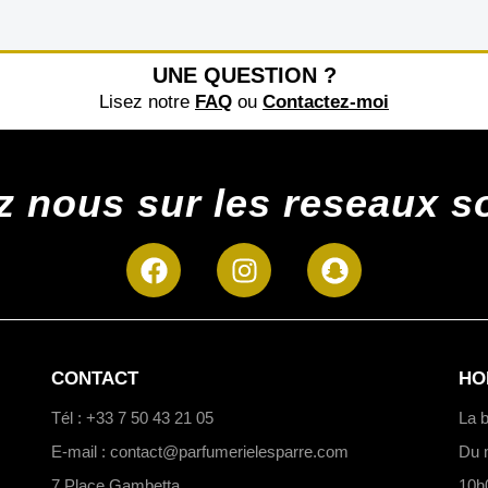
UNE QUESTION ?
Lisez notre
FAQ
ou
Contactez-moi
z nous sur les reseaux s
CONTACT
HO
Tél : +33 7 50 43 21 05
La b
E-mail : contact@parfumerielesparre.com
Du 
7 Place Gambetta
10h