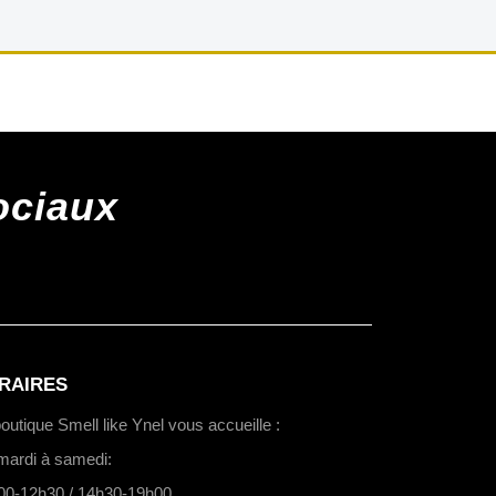
ociaux
RAIRES
outique Smell like Ynel vous accueille :
mardi à samedi:
00-12h30 / 14h30-19h00