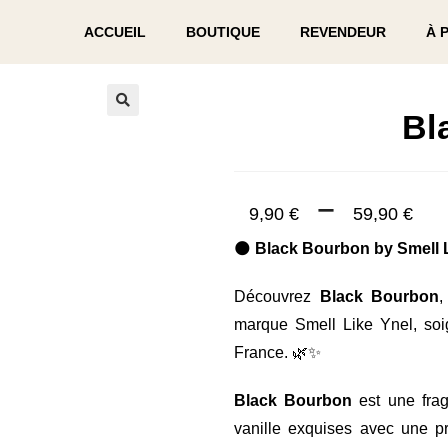
ACCUEIL
BOUTIQUE
REVENDEUR
À 
Bl
🔍
–
9,90
€
59,90
€
🌑
Black Bourbon by Smell 
Découvrez
Black Bourbon
,
marque Smell Like Ynel, so
France. 🌿✨
Black Bourbon
est une frag
vanille exquises avec une p