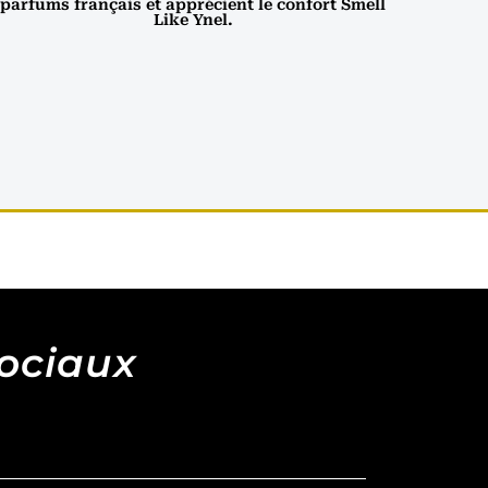
parfums français et apprécient le confort Smell
Like Ynel.
sociaux