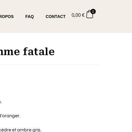
0
0,00
€
PROPOS
FAQ
CONTACT
me fatale
.
d’oranger.
 cèdre et ambre gris.