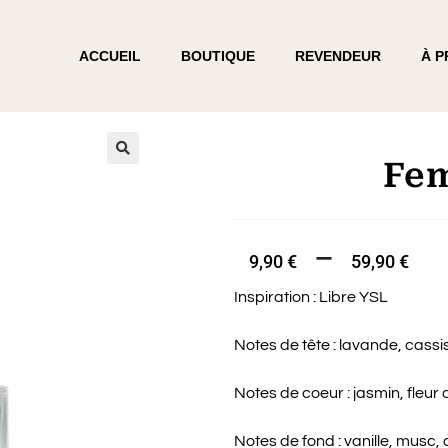
ACCUEIL
BOUTIQUE
REVENDEUR
À 
Fem
🔍
–
9,90
€
59,90
€
Inspiration : Libre YSL
Notes de tête : lavande, cassis
Notes de coeur : jasmin, fleur 
Notes de fond : vanille, musc,