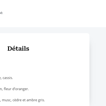
sé.
Détails
, cassis.
n, fleur d’oranger.
e, musc, cèdre et ambre gris.