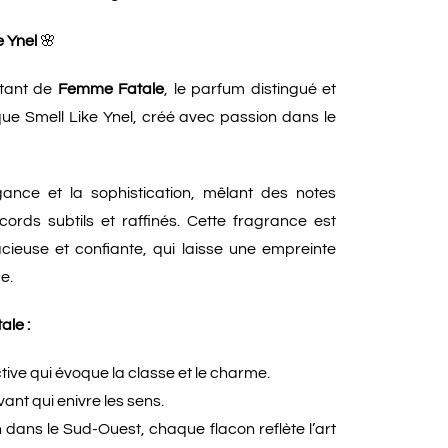
 Ynel
🌸
ûtant de
Femme Fatale
, le parfum distingué et
ue Smell Like Ynel, créé avec passion dans le
gance et la sophistication, mêlant des notes
cords subtils et raffinés. Cette fragrance est
euse et confiante, qui laisse une empreinte
e.
ale :
tive qui évoque la classe et le charme.
vant qui enivre les sens.
 dans le Sud-Ouest, chaque flacon reflète l’art