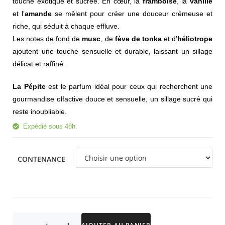
touche exotique et sucrée. En cœur, la
framboise
, la
vanille
et l’
amande
se mêlent pour créer une douceur crémeuse et
riche, qui séduit à chaque effluve.
Les notes de fond de
musc
, de
fève de tonka
et d’
héliotrope
ajoutent une touche sensuelle et durable, laissant un sillage
délicat et raffiné.
La Pépite
est le parfum idéal pour ceux qui recherchent une
gourmandise olfactive douce et sensuelle, un sillage sucré qui
reste inoubliable.
Expédié sous 48h.
CONTENANCE