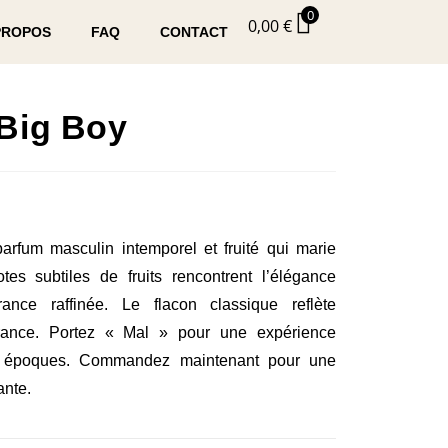
0
0,00
€
PROPOS
FAQ
CONTACT
Big Boy
rfum masculin intemporel et fruité qui marie
otes subtiles de fruits rencontrent l’élégance
rance raffinée. Le flacon classique reflète
agrance. Portez « Mal » pour une expérience
es époques. Commandez maintenant pour une
ante.