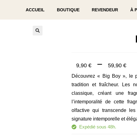
ACCUEIL
BOUTIQUE
REVENDEUR
À 
🔍
–
9,90
€
59,90
€
Découvrez « Big Boy », le pa
tradition et fraîcheur. Les n
classique, créant une frag
l’intemporalité de cette fr
olfactive qui transcende l
signature intemporelle et élég
Expédié sous 48h.