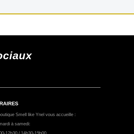
ociaux
RAIRES
outique Smell like Ynel vous accueille :
mardi à samedi:
00-12h30 / 14h30-19h00