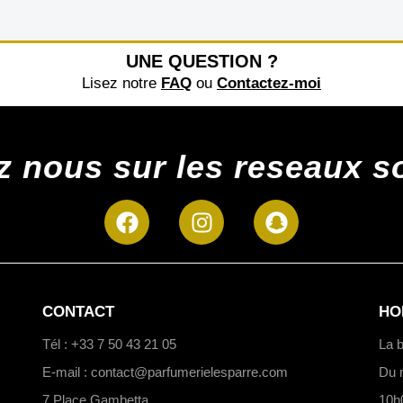
UNE QUESTION ?
Lisez notre
FAQ
ou
Contactez-moi
z nous sur les reseaux s
CONTACT
HO
Tél : +33 7 50 43 21 05
La b
E-mail : contact@parfumerielesparre.com
Du 
7 Place Gambetta
10h